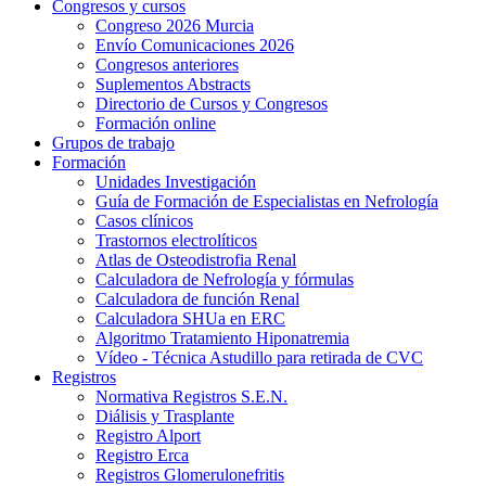
Congresos y cursos
Congreso 2026 Murcia
Envío Comunicaciones 2026
Congresos anteriores
Suplementos Abstracts
Directorio de Cursos y Congresos
Formación online
Grupos de trabajo
Formación
Unidades Investigación
Guía de Formación de Especialistas en Nefrología
Casos clínicos
Trastornos electrolíticos
Atlas de Osteodistrofia Renal
Calculadora de Nefrología y fórmulas
Calculadora de función Renal
Calculadora SHUa en ERC
Algoritmo Tratamiento Hiponatremia
Vídeo - Técnica Astudillo para retirada de CVC
Registros
Normativa Registros S.E.N.
Diálisis y Trasplante
Registro Alport
Registro Erca
Registros Glomerulonefritis