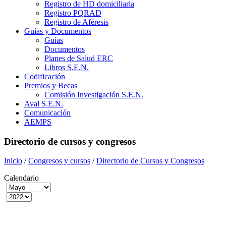
Registro de HD domiciliaria
Registro PQRAD
Registro de Aféresis
Guías y Documentos
Guías
Documentos
Planes de Salud ERC
Libros S.E.N.
Codificación
Premios y Becas
Comisión Investigación S.E.N.
Aval S.E.N.
Comunicación
AEMPS
Directorio de cursos y congresos
Inicio
/
Congresos y cursos
/
Directorio de Cursos y Congresos
Calendario