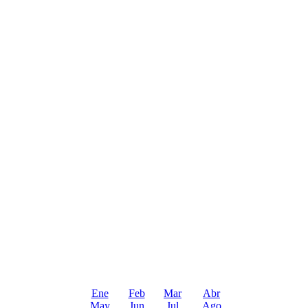
Ene
Feb
Mar
Abr
May
Jun
Jul
Ago