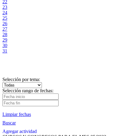
22
23
24
25
26
27
28
29
30
31
Selección por tema:
Selección rango de fechas:
Limpiar fechas
Buscar
Agregar actividad