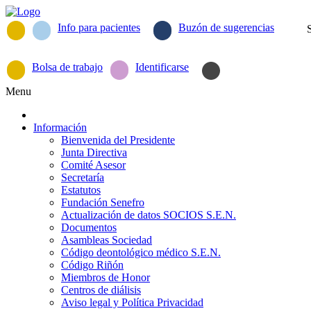
Info para pacientes
Buzón de sugerencias
Bolsa de trabajo
Identificarse
Menu
Información
Bienvenida del Presidente
Junta Directiva
Comité Asesor
Secretaría
Estatutos
Fundación Senefro
Actualización de datos SOCIOS S.E.N.
Documentos
Asambleas Sociedad
Código deontológico médico S.E.N.
Código Riñón
Miembros de Honor
Centros de diálisis
Aviso legal y Política Privacidad