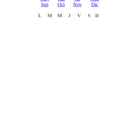
Sep
Oct
Nov
Dic
L
M
M
J
V
S
D