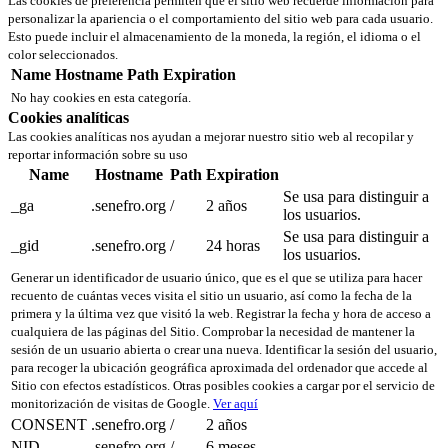
Las cookies de preferencia permiten que el sitio web recuerde información para
personalizar la apariencia o el comportamiento del sitio web para cada usuario.
Esto puede incluir el almacenamiento de la moneda, la región, el idioma o el
color seleccionados.
Name
Hostname
Path
Expiration
No hay cookies en esta categoría.
Cookies analíticas
Las cookies analíticas nos ayudan a mejorar nuestro sitio web al recopilar y
reportar información sobre su uso
Name
Hostname
Path
Expiration
Se usa para distinguir a
_ga
.senefro.org
/
2 años
los usuarios.
Se usa para distinguir a
_gid
.senefro.org
/
24 horas
los usuarios.
Generar un identificador de usuario único, que es el que se utiliza para hacer
recuento de cuántas veces visita el sitio un usuario, así como la fecha de la
primera y la última vez que visitó la web. Registrar la fecha y hora de acceso a
cualquiera de las páginas del Sitio. Comprobar la necesidad de mantener la
sesión de un usuario abierta o crear una nueva. Identificar la sesión del usuario,
para recoger la ubicación geográfica aproximada del ordenador que accede al
Sitio con efectos estadísticos. Otras posibles cookies a cargar por el servicio de
monitorización de visitas de Google.
Ver aquí
CONSENT
.senefro.org
/
2 años
NID
.senefro.org
/
6 meses