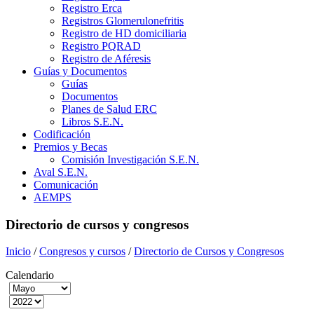
Registro Erca
Registros Glomerulonefritis
Registro de HD domiciliaria
Registro PQRAD
Registro de Aféresis
Guías y Documentos
Guías
Documentos
Planes de Salud ERC
Libros S.E.N.
Codificación
Premios y Becas
Comisión Investigación S.E.N.
Aval S.E.N.
Comunicación
AEMPS
Directorio de cursos y congresos
Inicio
/
Congresos y cursos
/
Directorio de Cursos y Congresos
Calendario