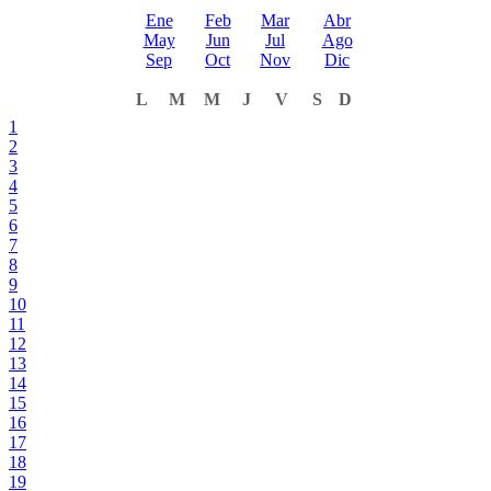
Ene
Feb
Mar
Abr
May
Jun
Jul
Ago
Sep
Oct
Nov
Dic
L
M
M
J
V
S
D
1
2
3
4
5
6
7
8
9
10
11
12
13
14
15
16
17
18
19