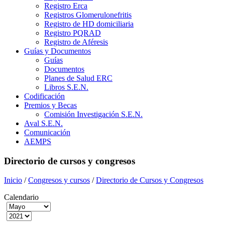
Registro Erca
Registros Glomerulonefritis
Registro de HD domiciliaria
Registro PQRAD
Registro de Aféresis
Guías y Documentos
Guías
Documentos
Planes de Salud ERC
Libros S.E.N.
Codificación
Premios y Becas
Comisión Investigación S.E.N.
Aval S.E.N.
Comunicación
AEMPS
Directorio de cursos y congresos
Inicio
/
Congresos y cursos
/
Directorio de Cursos y Congresos
Calendario