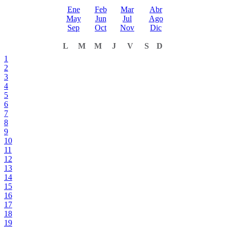
Ene
Feb
Mar
Abr
May
Jun
Jul
Ago
Sep
Oct
Nov
Dic
L
M
M
J
V
S
D
1
2
3
4
5
6
7
8
9
10
11
12
13
14
15
16
17
18
19