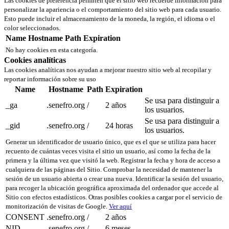
Las cookies de preferencia permiten que el sitio web recuerde información para
personalizar la apariencia o el comportamiento del sitio web para cada usuario.
Esto puede incluir el almacenamiento de la moneda, la región, el idioma o el
color seleccionados.
Name
Hostname
Path
Expiration
No hay cookies en esta categoría.
Cookies analíticas
Las cookies analíticas nos ayudan a mejorar nuestro sitio web al recopilar y
reportar información sobre su uso
Name
Hostname
Path
Expiration
Se usa para distinguir a
_ga
.senefro.org
/
2 años
los usuarios.
Se usa para distinguir a
_gid
.senefro.org
/
24 horas
los usuarios.
Generar un identificador de usuario único, que es el que se utiliza para hacer
recuento de cuántas veces visita el sitio un usuario, así como la fecha de la
primera y la última vez que visitó la web. Registrar la fecha y hora de acceso a
cualquiera de las páginas del Sitio. Comprobar la necesidad de mantener la
sesión de un usuario abierta o crear una nueva. Identificar la sesión del usuario,
para recoger la ubicación geográfica aproximada del ordenador que accede al
Sitio con efectos estadísticos. Otras posibles cookies a cargar por el servicio de
monitorización de visitas de Google.
Ver aquí
CONSENT
.senefro.org
/
2 años
NID
.senefro.org
/
6 meses