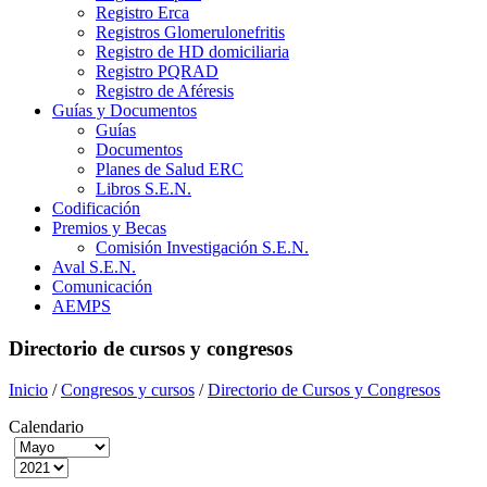
Registro Erca
Registros Glomerulonefritis
Registro de HD domiciliaria
Registro PQRAD
Registro de Aféresis
Guías y Documentos
Guías
Documentos
Planes de Salud ERC
Libros S.E.N.
Codificación
Premios y Becas
Comisión Investigación S.E.N.
Aval S.E.N.
Comunicación
AEMPS
Directorio de cursos y congresos
Inicio
/
Congresos y cursos
/
Directorio de Cursos y Congresos
Calendario