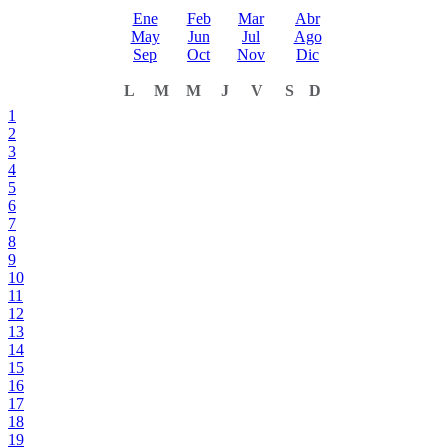
Ene
Feb
Mar
Abr
May
Jun
Jul
Ago
Sep
Oct
Nov
Dic
L
M
M
J
V
S
D
1
2
3
4
5
6
7
8
9
10
11
12
13
14
15
16
17
18
19