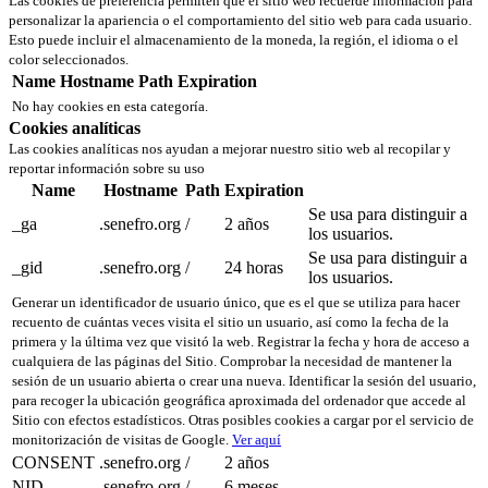
Las cookies de preferencia permiten que el sitio web recuerde información para
personalizar la apariencia o el comportamiento del sitio web para cada usuario.
Esto puede incluir el almacenamiento de la moneda, la región, el idioma o el
color seleccionados.
Name
Hostname
Path
Expiration
No hay cookies en esta categoría.
Cookies analíticas
Las cookies analíticas nos ayudan a mejorar nuestro sitio web al recopilar y
reportar información sobre su uso
Name
Hostname
Path
Expiration
Se usa para distinguir a
_ga
.senefro.org
/
2 años
los usuarios.
Se usa para distinguir a
_gid
.senefro.org
/
24 horas
los usuarios.
Generar un identificador de usuario único, que es el que se utiliza para hacer
recuento de cuántas veces visita el sitio un usuario, así como la fecha de la
primera y la última vez que visitó la web. Registrar la fecha y hora de acceso a
cualquiera de las páginas del Sitio. Comprobar la necesidad de mantener la
sesión de un usuario abierta o crear una nueva. Identificar la sesión del usuario,
para recoger la ubicación geográfica aproximada del ordenador que accede al
Sitio con efectos estadísticos. Otras posibles cookies a cargar por el servicio de
monitorización de visitas de Google.
Ver aquí
CONSENT
.senefro.org
/
2 años
NID
.senefro.org
/
6 meses