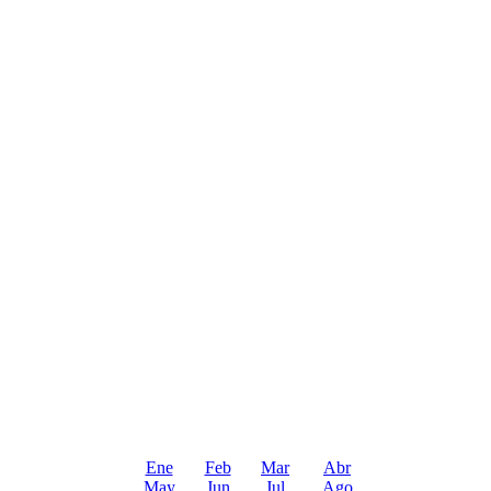
Ene
Feb
Mar
Abr
May
Jun
Jul
Ago