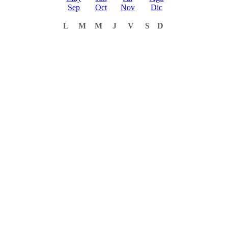
Sep
Oct
Nov
Dic
L
M
M
J
V
S
D