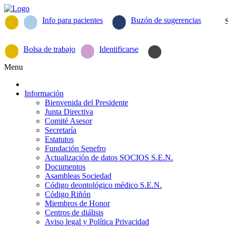
Info para pacientes
Buzón de sugerencias
Bolsa de trabajo
Identificarse
Menu
Información
Bienvenida del Presidente
Junta Directiva
Comité Asesor
Secretaría
Estatutos
Fundación Senefro
Actualización de datos SOCIOS S.E.N.
Documentos
Asambleas Sociedad
Código deontológico médico S.E.N.
Código Riñón
Miembros de Honor
Centros de diálisis
Aviso legal y Política Privacidad