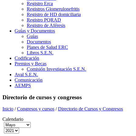
Registro Erca
Registros Glomerulonefritis
Registro de HD domiciliaria
Registro PQRAD
Registro de Aféresis
Guías y Documentos
Guías
Documentos
Planes de Salud ERC
Libros S.E.N.
Codificación
Premios y Becas
Comisión Investigación S.E.N.
Aval S.E.N.
Comunicación
AEMPS
Directorio de cursos y congresos
Inicio
/
Congresos y cursos
/
Directorio de Cursos y Congresos
Calendario