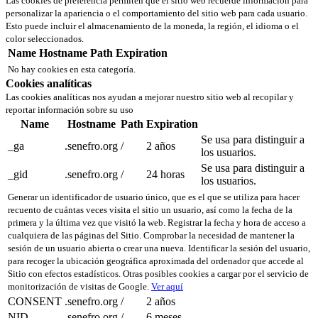
Las cookies de preferencia permiten que el sitio web recuerde información para
personalizar la apariencia o el comportamiento del sitio web para cada usuario.
Esto puede incluir el almacenamiento de la moneda, la región, el idioma o el
color seleccionados.
Name
Hostname
Path
Expiration
No hay cookies en esta categoría.
Cookies analíticas
Las cookies analíticas nos ayudan a mejorar nuestro sitio web al recopilar y
reportar información sobre su uso
Name
Hostname
Path
Expiration
Se usa para distinguir a
_ga
.senefro.org
/
2 años
los usuarios.
Se usa para distinguir a
_gid
.senefro.org
/
24 horas
los usuarios.
Generar un identificador de usuario único, que es el que se utiliza para hacer
recuento de cuántas veces visita el sitio un usuario, así como la fecha de la
primera y la última vez que visitó la web. Registrar la fecha y hora de acceso a
cualquiera de las páginas del Sitio. Comprobar la necesidad de mantener la
sesión de un usuario abierta o crear una nueva. Identificar la sesión del usuario,
para recoger la ubicación geográfica aproximada del ordenador que accede al
Sitio con efectos estadísticos. Otras posibles cookies a cargar por el servicio de
monitorización de visitas de Google.
Ver aquí
CONSENT
.senefro.org
/
2 años
NID
.senefro.org
/
6 meses