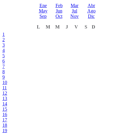
Ene
Feb
Mar
Abr
May
Jun
Jul
Ago
Sep
Oct
Nov
Dic
L
M
M
J
V
S
D
1
2
3
4
5
6
7
8
9
10
11
12
13
14
15
16
17
18
19