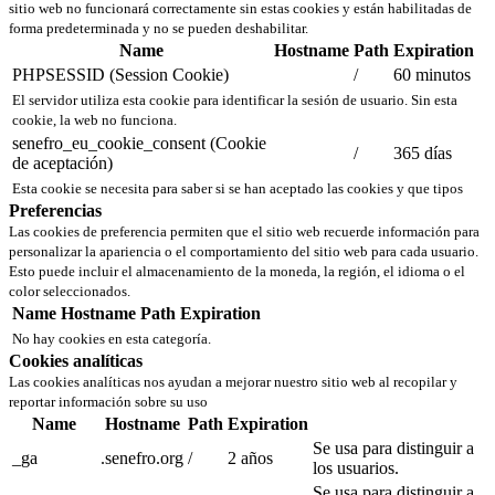
sitio web no funcionará correctamente sin estas cookies y están habilitadas de
forma predeterminada y no se pueden deshabilitar.
Name
Hostname
Path
Expiration
PHPSESSID (Session Cookie)
/
60 minutos
El servidor utiliza esta cookie para identificar la sesión de usuario. Sin esta
cookie, la web no funciona.
senefro_eu_cookie_consent (Cookie
/
365 días
de aceptación)
Esta cookie se necesita para saber si se han aceptado las cookies y que tipos
Preferencias
Las cookies de preferencia permiten que el sitio web recuerde información para
personalizar la apariencia o el comportamiento del sitio web para cada usuario.
Esto puede incluir el almacenamiento de la moneda, la región, el idioma o el
color seleccionados.
Name
Hostname
Path
Expiration
No hay cookies en esta categoría.
Cookies analíticas
Las cookies analíticas nos ayudan a mejorar nuestro sitio web al recopilar y
reportar información sobre su uso
Name
Hostname
Path
Expiration
Se usa para distinguir a
_ga
.senefro.org
/
2 años
los usuarios.
Se usa para distinguir a