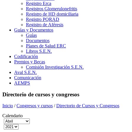
Registro Erca
Registros Glomerulonefritis
Registro de HD domiciliaria
Registro PQRAD
Registro de Aféresis
Guías y Documentos
Guías
Documentos
Planes de Salud ERC
Libros S.E.N.
Codificación
Premios y Becas
Comisión Investigación S.E.N.
Aval S.E.N.
Comunicación
AEMPS
Directorio de cursos y congresos
Inicio
/
Congresos y cursos
/
Directorio de Cursos y Congresos
Calendario