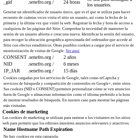
_gid
.senefro.org
/
24 horas
los usuarios.
Generar un identificador de usuario único, que es el que se utiliza para hacer
recuento de cuántas veces visita el sitio un usuario, así como la fecha de la
primera y la última vez que visitó la web. Registrar la fecha y hora de acceso a
cualquiera de las páginas del Sitio. Comprobar la necesidad de mantener la
sesión de un usuario abierta o crear una nueva. Identificar la sesión del usuario,
para recoger la ubicación geográfica aproximada del ordenador que accede al
Sitio con efectos estadísticos. Otras posibles cookies a cargar por el servicio de
monitorización de visitas de Google.
Ver aquí
CONSENT
.senefro.org
/
2 años
NID
.senefro.org
/
6 meses
1P_JAR
.senefro.org
/
15 días
Cookies cargadas por los servicios de Google, tales como reCaptcha y
servicios de búsqueda y compartición de contenidos en Google+, entre otros.
Sus cookies (NID o CONSENT) permiten personalizar cómo se ven anuncios
fuera de Google o almacenar información como el idioma preferido a la hora
de mostrar resultados de búsqueda. En nuestro caso para mostrar las páginas
más visitadas.
Cookies de marketing
Las cookies de marketing se utilizan para rastrear a los visitantes en los sitios
web para permitir que los editores muestren anuncios relevantes y atractivos.
Name
Hostname
Path
Expiration
No hay cookies en esta categoría.