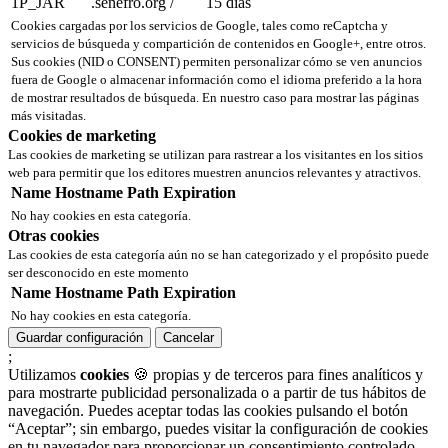
1P_JAR
.senefro.org
/
15 días
Cookies cargadas por los servicios de Google, tales como reCaptcha y
servicios de búsqueda y compartición de contenidos en Google+, entre otros.
Sus cookies (NID o CONSENT) permiten personalizar cómo se ven anuncios
fuera de Google o almacenar información como el idioma preferido a la hora
de mostrar resultados de búsqueda. En nuestro caso para mostrar las páginas
más visitadas.
Cookies de marketing
Las cookies de marketing se utilizan para rastrear a los visitantes en los sitios
web para permitir que los editores muestren anuncios relevantes y atractivos.
Name
Hostname
Path
Expiration
No hay cookies en esta categoría.
Otras cookies
Las cookies de esta categoría aún no se han categorizado y el propósito puede
ser desconocido en este momento
Name
Hostname
Path
Expiration
No hay cookies en esta categoría.
Guardar configuración
Cancelar
;
Utilizamos
cookies
🍪 propias y de terceros para fines analíticos y
para mostrarte publicidad personalizada o a partir de tus hábitos de
navegación. Puedes aceptar todas las cookies pulsando el botón
“Aceptar”; sin embargo, puedes visitar la configuración de cookies
en tu navegador para proporcionar un consentimiento controlado.