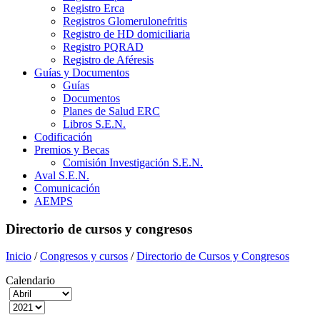
Registro Erca
Registros Glomerulonefritis
Registro de HD domiciliaria
Registro PQRAD
Registro de Aféresis
Guías y Documentos
Guías
Documentos
Planes de Salud ERC
Libros S.E.N.
Codificación
Premios y Becas
Comisión Investigación S.E.N.
Aval S.E.N.
Comunicación
AEMPS
Directorio de cursos y congresos
Inicio
/
Congresos y cursos
/
Directorio de Cursos y Congresos
Calendario