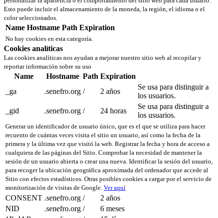
personalizar la apariencia o el comportamiento del sitio web para cada usuario.
Esto puede incluir el almacenamiento de la moneda, la región, el idioma o el
color seleccionados.
Name
Hostname
Path
Expiration
No hay cookies en esta categoría.
Cookies analíticas
Las cookies analíticas nos ayudan a mejorar nuestro sitio web al recopilar y
reportar información sobre su uso
Name
Hostname
Path
Expiration
Se usa para distinguir a
_ga
.senefro.org
/
2 años
los usuarios.
Se usa para distinguir a
_gid
.senefro.org
/
24 horas
los usuarios.
Generar un identificador de usuario único, que es el que se utiliza para hacer
recuento de cuántas veces visita el sitio un usuario, así como la fecha de la
primera y la última vez que visitó la web. Registrar la fecha y hora de acceso a
cualquiera de las páginas del Sitio. Comprobar la necesidad de mantener la
sesión de un usuario abierta o crear una nueva. Identificar la sesión del usuario,
para recoger la ubicación geográfica aproximada del ordenador que accede al
Sitio con efectos estadísticos. Otras posibles cookies a cargar por el servicio de
monitorización de visitas de Google.
Ver aquí
CONSENT
.senefro.org
/
2 años
NID
.senefro.org
/
6 meses