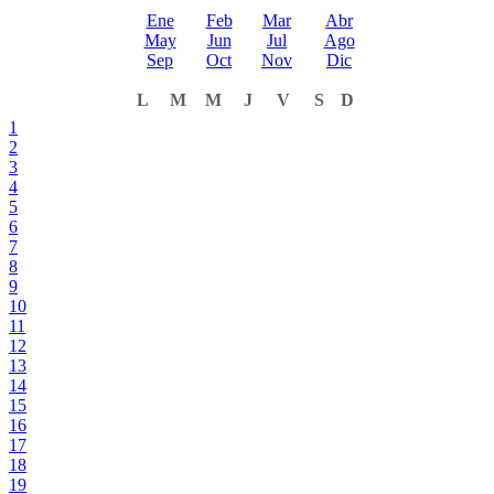
Ene
Feb
Mar
Abr
May
Jun
Jul
Ago
Sep
Oct
Nov
Dic
L
M
M
J
V
S
D
1
2
3
4
5
6
7
8
9
10
11
12
13
14
15
16
17
18
19