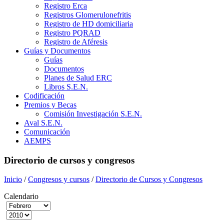
Registro Erca
Registros Glomerulonefritis
Registro de HD domiciliaria
Registro PQRAD
Registro de Aféresis
Guías y Documentos
Guías
Documentos
Planes de Salud ERC
Libros S.E.N.
Codificación
Premios y Becas
Comisión Investigación S.E.N.
Aval S.E.N.
Comunicación
AEMPS
Directorio de cursos y congresos
Inicio
/
Congresos y cursos
/
Directorio de Cursos y Congresos
Calendario