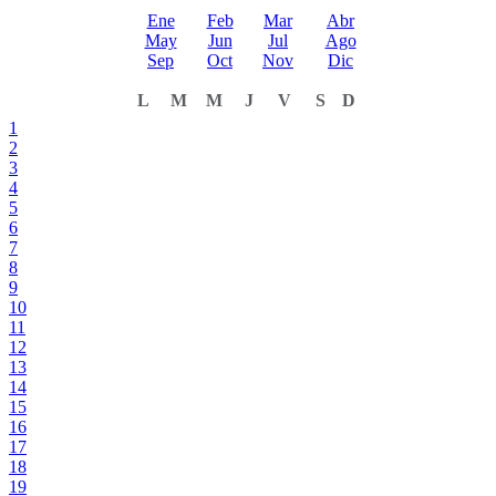
Ene
Feb
Mar
Abr
May
Jun
Jul
Ago
Sep
Oct
Nov
Dic
L
M
M
J
V
S
D
1
2
3
4
5
6
7
8
9
10
11
12
13
14
15
16
17
18
19