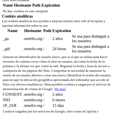
color seleccionados.
Name
Hostname
Path
Expiration
No hay cookies en esta categoría.
Cookies analíticas
Las cookies analíticas nos ayudan a mejorar nuestro sitio web al recopilar y
reportar información sobre su uso
Name
Hostname
Path
Expiration
Se usa para distinguir a
_ga
.senefro.org
/
2 años
los usuarios.
Se usa para distinguir a
_gid
.senefro.org
/
24 horas
los usuarios.
Generar un identificador de usuario único, que es el que se utiliza para hacer
recuento de cuántas veces visita el sitio un usuario, así como la fecha de la
primera y la última vez que visitó la web. Registrar la fecha y hora de acceso a
cualquiera de las páginas del Sitio. Comprobar la necesidad de mantener la
sesión de un usuario abierta o crear una nueva. Identificar la sesión del usuario,
para recoger la ubicación geográfica aproximada del ordenador que accede al
Sitio con efectos estadísticos. Otras posibles cookies a cargar por el servicio de
monitorización de visitas de Google.
Ver aquí
CONSENT
.senefro.org
/
2 años
NID
.senefro.org
/
6 meses
1P_JAR
.senefro.org
/
15 días
Cookies cargadas por los servicios de Google, tales como reCaptcha y