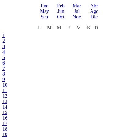
Ene
Feb
Mar
Abr
May
Jun
Jul
Ago
Sep
Oct
Nov
Dic
L
M
M
J
V
S
D
1
2
3
4
5
6
7
8
9
10
11
12
13
14
15
16
17
18
19