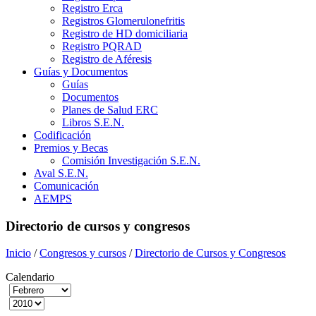
Registro Erca
Registros Glomerulonefritis
Registro de HD domiciliaria
Registro PQRAD
Registro de Aféresis
Guías y Documentos
Guías
Documentos
Planes de Salud ERC
Libros S.E.N.
Codificación
Premios y Becas
Comisión Investigación S.E.N.
Aval S.E.N.
Comunicación
AEMPS
Directorio de cursos y congresos
Inicio
/
Congresos y cursos
/
Directorio de Cursos y Congresos
Calendario