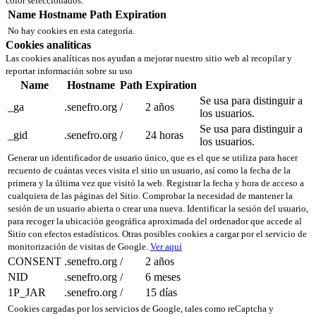
color seleccionados.
Name
Hostname
Path
Expiration
No hay cookies en esta categoría.
Cookies analíticas
Las cookies analíticas nos ayudan a mejorar nuestro sitio web al recopilar y
reportar información sobre su uso
Name
Hostname
Path
Expiration
Se usa para distinguir a
_ga
.senefro.org
/
2 años
los usuarios.
Se usa para distinguir a
_gid
.senefro.org
/
24 horas
los usuarios.
Generar un identificador de usuario único, que es el que se utiliza para hacer
recuento de cuántas veces visita el sitio un usuario, así como la fecha de la
primera y la última vez que visitó la web. Registrar la fecha y hora de acceso a
cualquiera de las páginas del Sitio. Comprobar la necesidad de mantener la
sesión de un usuario abierta o crear una nueva. Identificar la sesión del usuario,
para recoger la ubicación geográfica aproximada del ordenador que accede al
Sitio con efectos estadísticos. Otras posibles cookies a cargar por el servicio de
monitorización de visitas de Google.
Ver aquí
CONSENT
.senefro.org
/
2 años
NID
.senefro.org
/
6 meses
1P_JAR
.senefro.org
/
15 días
Cookies cargadas por los servicios de Google, tales como reCaptcha y