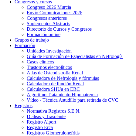
Congresos y cursos
Congreso 2026 Murcia
Envío Comunicaciones 2026
Congresos anteriores
Suplementos Abstracts
Directorio de Cursos y Congresos
Formación online
Grupos de trabajo
Formación
Unidades Investigación
Guía de Formación de Especialistas en Nefrología
Casos clínicos
Trastornos electrolíticos
Atlas de Osteodistrofia Renal
Calculadora de Nefrología y fórmulas
Calculadora de función Renal
Calculadora SHUa en ERC
Algoritmo Tratamiento Hiponatremia
Vídeo - Técnica Astudillo para retirada de CVC
Registros
Normativa Registros S.E.N.
Diálisis y Trasplante
Registro Alport
Registro Erca
Registros Glomerulonefritis