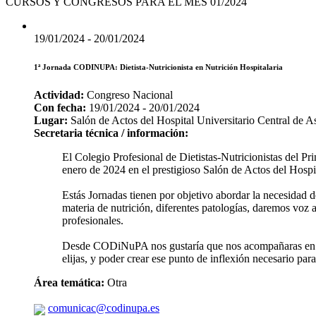
CURSOS Y CONGRESOS PARA EL MES 01/2024
19/01/2024 - 20/01/2024
1ª Jornada CODINUPA: Dietista-Nutricionista en Nutrición Hospitalaria
Actividad:
Congreso Nacional
Con fecha:
19/01/2024 - 20/01/2024
Lugar:
Salón de Actos del Hospital Universitario Central de A
Secretaria técnica / información:
El Colegio Profesional de Dietistas-Nutricionistas del Pr
enero de 2024 en el prestigioso Salón de Actos del Hosp
Estás Jornadas tienen por objetivo abordar la necesidad d
materia de nutrición, diferentes patologías, daremos voz 
profesionales.
Desde CODiNuPA nos gustaría que nos acompañaras en la 
elijas, y poder crear ese punto de inflexión necesario par
Área temática:
Otra
comunicac@codinupa.es