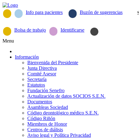
Info para pacientes
Buzón de sugerencias
Bolsa de trabajo
Identificarse
Menu
Información
Bienvenida del Presidente
Junta Directiva
Comité Asesor
Secretaría
Estatutos
Fundación Senefro
Actualización de datos SOCIOS S.E.N.
Documentos
Asambleas Sociedad
Código deontológico médico S.E.N.
Código Riñón
Miembros de Honor
Centros de diálisis
Aviso legal y Política Privacidad