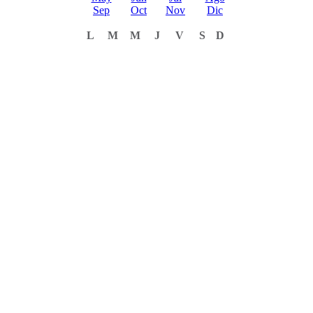
Sep
Oct
Nov
Dic
L
M
M
J
V
S
D