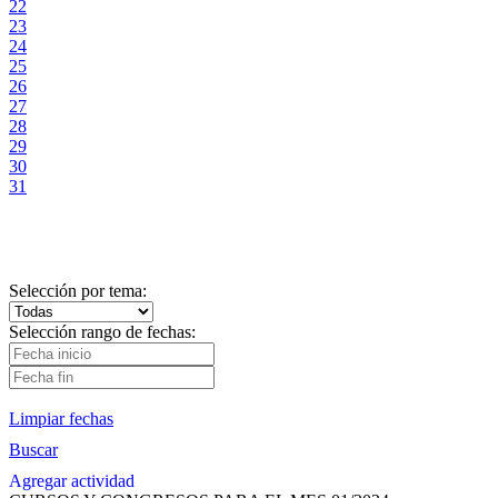
22
23
24
25
26
27
28
29
30
31
Selección por tema:
Selección rango de fechas:
Limpiar fechas
Buscar
Agregar actividad