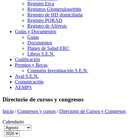
Registro Erca
Registros Glomerulonefritis
Registro de HD domiciliaria
Registro PQRAD
Registro de Aféresis
Guías y Documentos
Guías
Documentos
Planes de Salud ERC
Libros S.E.N.
Codificación
Premios y Becas
Comisión Investigación S.E.N.
Aval S.E.N.
Comunicación
AEMPS
Directorio de cursos y congresos
Inicio
/
Congresos y cursos
/
Directorio de Cursos y Congresos
Calendario