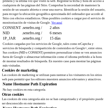
primera y la última vez que visitó la web. Registrar la fecha y hora de acceso a
cualquiera de las páginas del Sitio. Comprobar la necesidad de mantener la
sesión de un usuario abierta o crear una nueva. Identificar la sesión del usuario,
para recoger la ubicación geográfica aproximada del ordenador que accede al
Sitio con efectos estadísticos. Otras posibles cookies a cargar por el servicio de
monitorización de visitas de Google.
Ver aquí
CONSENT
.senefro.org
/
2 años
NID
.senefro.org
/
6 meses
1P_JAR
.senefro.org
/
15 días
Cookies cargadas por los servicios de Google, tales como reCaptcha y
servicios de búsqueda y compartición de contenidos en Google+, entre otros.
Sus cookies (NID o CONSENT) permiten personalizar cómo se ven anuncios
fuera de Google o almacenar información como el idioma preferido a la hora
de mostrar resultados de búsqueda. En nuestro caso para mostrar las páginas
más visitadas.
Cookies de marketing
Las cookies de marketing se utilizan para rastrear a los visitantes en los sitios
web para permitir que los editores muestren anuncios relevantes y atractivos.
Name
Hostname
Path
Expiration
No hay cookies en esta categoría.
Otras cookies
Las cookies de esta categoría aún no se han categorizado y el propósito puede
ser desconocido en este momento